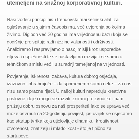
utemeljeni na snažnoj korporativnoj kulturi.
Naši vodeći principi nisu trendovski marketinški alati za
oglašavanje u sjajnim časopisima, već uvjerenja po kojima
živimo. Digibon već 20 godina ima vrijednosnu bazu koja se
godišnje preispituje radi njezine valjanosti i održivosti.
Analiziramo i raspravljamo o našoj misiji kroz usporedbe
ciljeva i uspješnosti te se nastavljamo razvijati ne samo u
tehničkom smislu već i u suradnji temeljenoj na vrijednosti.
Povjerenje, iskrenost, zabava, kultura dobrog osjećaja,
izazovno i ohrabrujuće – da spomenemo samo neke – za nas
nisu samo prazne riječi. U našoj kulturi napreduju kreativne
poslovne ideje i mogu se razviti iznimni proizvodi koji nam
pružaju dobru osnovu za naš prosperitet! Iako se uprava već
može osvrnuti na 20-godišnju povijest, još uvijek se osjećamo
kao startup tvrtka koja utjelovljuje dinamiku, kreativnost,
otvorenost, znatiželju i mladolikost - što je tipično za
startupove.