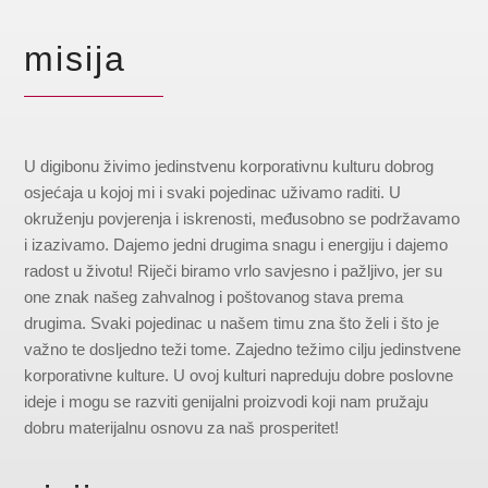
misija
U digibonu živimo jedinstvenu korporativnu kulturu dobrog
osjećaja u kojoj mi i svaki pojedinac uživamo raditi. U
okruženju povjerenja i iskrenosti, međusobno se podržavamo
i izazivamo. Dajemo jedni drugima snagu i energiju i dajemo
radost u životu! Riječi biramo vrlo savjesno i pažljivo, jer su
one znak našeg zahvalnog i poštovanog stava prema
drugima. Svaki pojedinac u našem timu zna što želi i što je
važno te dosljedno teži tome. Zajedno težimo cilju jedinstvene
korporativne kulture. U ovoj kulturi napreduju dobre poslovne
ideje i mogu se razviti genijalni proizvodi koji nam pružaju
dobru materijalnu osnovu za naš prosperitet!